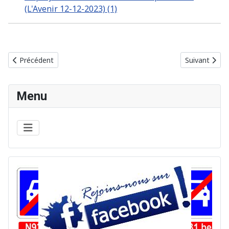
(L'Avenir 12-12-2023) (1)
Article précédent : La protection des forêts anciennes: Un enjeu 
Article suiva
Précédent
Suivant
Menu