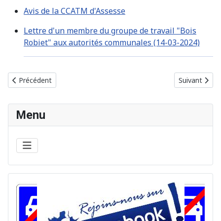
Avis de la CCATM d'Assesse
Lettre d'un membre du groupe de travail "Bois
Robiet" aux autorités communales (14-03-2024)
Article précédent : Bricolage anti démocratique au Conseil Com
Article suiva
Précédent
Suivant
Menu