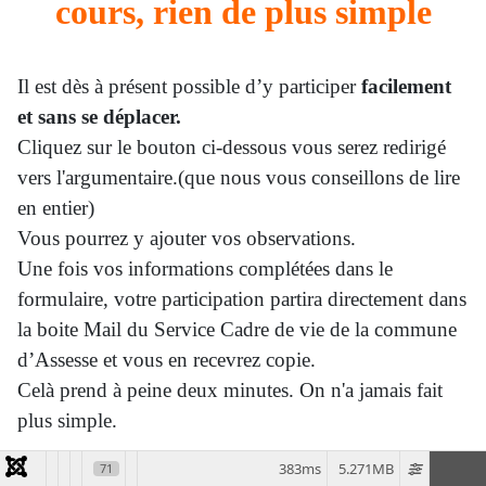
cours, rien de plus simple
Il est dès à présent possible d’y participer
facilement
et sans se déplacer.
Cliquez sur le bouton ci-dessous vous serez redirigé
vers l'argumentaire.(que nous vous conseillons de lire
en entier)
Vous pourrez y ajouter vos observations.
Une fois vos informations complétées dans le
formulaire, votre participation partira directement dans
la boite Mail du Service Cadre de vie de la commune
d’Assesse et vous en recevrez copie.
Celà prend à peine deux minutes. On n'a jamais fait
plus simple.
L’enquête publique se termine le 11 septembre à 12
383ms
5.271MB
71