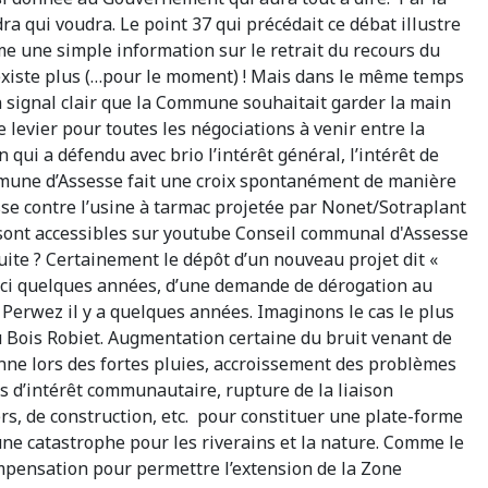
a qui voudra. Le point 37 qui précédait ce débat illustre
e une simple information sur le retrait du recours du
existe plus (…pour le moment) ! Mais dans le même temps
un signal clair que la Commune souhaitait garder la main
 levier pour toutes les négociations à venir entre la
i a défendu avec brio l’intérêt général, l’intérêt de
ommune d’Assesse fait une croix spontanément de manière
se contre l’usine à tarmac projetée par Nonet/Sotraplant
s sont accessibles sur youtube Conseil communal d'Assesse
suite ? Certainement le dépôt d’un nouveau projet dit «
’ici quelques années, d’une demande de dérogation au
à Perwez il y a quelques années. Imaginons le cas le plus
u Bois Robiet. Augmentation certaine du bruit venant de
cienne lors des fortes pluies, accroissement des problèmes
ts d’intérêt communautaire, rupture de la liaison
rs, de construction, etc. pour constituer une plate-forme
ne catastrophe pour les riverains et la nature. Comme le
compensation pour permettre l’extension de la Zone