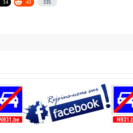
34
43
335