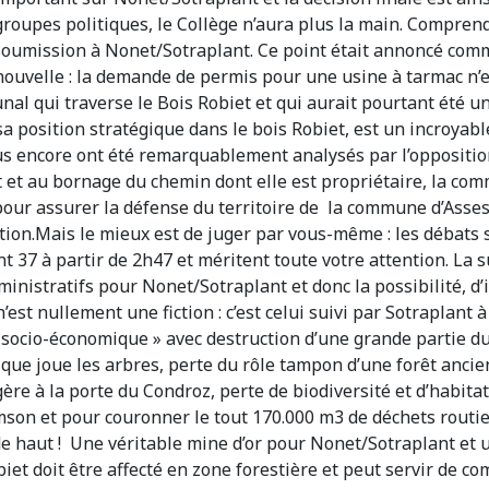
roupes politiques, le Collège n’aura plus la main. Comprendr
soumission à Nonet/Sotraplant. Ce point était annoncé comm
nouvelle : la demande de permis pour une usine à tarmac n’
nal qui traverse le Bois Robiet et qui aurait pourtant été 
a position stratégique dans le bois Robiet, est un incroyable
encore ont été remarquablement analysés par l’opposition qu
t et au bornage du chemin dont elle est propriétaire, la c
our assurer la défense du territoire de la commune d’Asses
lation.Mais le mieux est de juger par vous-même : les débat
int 37 à partir de 2h47 et méritent toute votre attention. La 
nistratifs pour Nonet/Sotraplant et donc la possibilité, d
’est nullement une fiction : c’est celui suivi par Sotraplant 
t socio-économique » avec destruction d’une grande partie d
tiel que joue les arbres, perte du rôle tampon d’une forêt an
gère à la porte du Condroz, perte de biodiversité et d’habita
mson et pour couronner le tout 170.000 m3 de déchets routie
e haut ! Une véritable mine d’or pour Nonet/Sotraplant et u
iet doit être affecté en zone forestière et peut servir de 