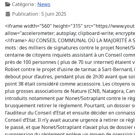
Catégorie :
News
Publication : 5 Juin 2025
<iframe width="560" height="315" src="https://www.you
allow="accelerometer; autoplay; clipboard-write; encrypte
</iframe> AU CONSEIL COMMUNAL OÙ LA MAJORITÉ A SA
mots : des milliers de signatures contre le projet Nonet/
centaine de citoyens inquiets assistant à un Conseil commu
près de 100 personnes ( plus de 70 sur internet) étaient 
Robiet contre le projet d’usine de tarmac à Sart-Bernard, 
debout pour d’autres, pendant plus de 2h30 avant que soie
point 38 était considéré comme accessoire. Les citoyens o
plus grosses associations de Nature (CNB, Natagora, Can
introduits notamment par Nonet/Sotraplant contre le règ
brusquement retirer le règlement. Pourtant, un dossier sol
l’auditeur du Conseil d’Etat et ensuite décider en connais
Conseil d’Etat. Il n’y avait aucune urgence à retirer ce
le passé, et que Nonet/Sotraplant n’avait plus de dossier 
suppression du règlement enlève un moyen de pression im