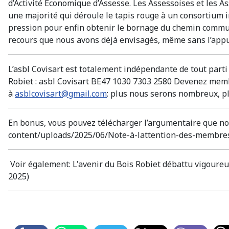
d’Activité Economique d’Assesse. Les Assessoises et les As
une majorité qui déroule le tapis rouge à un consortium ind
pression pour enfin obtenir le bornage du chemin communa
recours que nous avons déjà envisagés, même sans l’appu
L’asbl Covisart est totalement indépendante de tout parti
Robiet : asbl Covisart BE47 1030 7303 2580 Devenez membr
à
asblcovisart@gmail.com
: plus nous serons nombreux, pl
En bonus, vous pouvez télécharger l’argumentaire que no
content/uploads/2025/06/Note-à-lattention-des-membre
Voir également: L'avenir du Bois Robiet débattu vigoureu
2025)