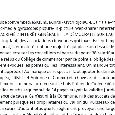
tube.com/embed/eSKfSm3IAi0?si=XNt7PojolaQ-BQt_" title="
d-media; gyroscope; picture-in-picture; web-share" referrer
CRIFIÉ L’INTÉRÊT GÉNÉRAL ET LA DÉMOCRATIE SUR L’AUT
Sotraplant, des associations citoyennes qui investissent tem
nal, … et malgré tout une majorité qui place au-dessus de to
venues écouter les conseillers débattre du point 38 relatif 
le refus du Collège de commencer par ce point a obligé des c
nt évoqués les points qui les intéressaient. Un manque tota
nt apprécié ! Au manque de respect, il faut ajouter le déni 
opéa, LRBPO et Ardenne et Gaume) et à Covisart de soutenir
lement communal protégeant le bois Robiet, le Collège déci
ide et très argumenté de 54 pages étayait la validité juridiq
sance de cause. Ce n’est ni à la Commune, ni à des avocats de 
 règlement puisque les propriétaires du Vallon du Ruisseaux
en cours, d’autant plus que le règlement prévoyait une large
portant sur Nonet/Sotraplant et la décision finale est ain