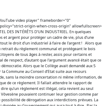
YouTube video player" frameborder="0"
policy="strict-origin-when-cross-origin" allowfullscreen>
EL DES INTÉRÊTS D’UN INDUSTRIEL. En quelques
ps et argent pour protéger un cadre de vie, plus d’une
ut le droit d’un industriel à faire de l’argent ! Alors que
au retrait du règlement communal et protégeant le bois
itoyens de tous âges à rester, assis pour certains et
l de respect, d’autant que l’argument avancé était que ce
de démocratie. Alors que le Collège avait demandé aux 5
 la Commune au Conseil d’Etat suite aux recours
de, sans la moindre concertation ni même information, de
ue de ce règlement. Il fallait attendre le rapport de
dire qu’un règlement est illégal, cela revient au seul
 de Vôvesène pouvaient continuer leur gestion comme par
 possibilité de dérogation aux interdictions prévues. La
si donnée au Gouvernement qui aura tout à dire. Par la