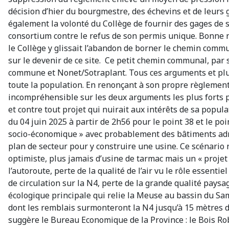
décision d’hier du bourgmestre, des échevins et de leurs g
également la volonté du Collège de fournir des gages de 
consortium contre le refus de son permis unique. Bonne 
le Collège y glissait l’abandon de borner le chemin commu
sur le devenir de ce site. Ce petit chemin communal, par s
commune et Nonet/Sotraplant. Tous ces arguments et plus 
toute la population. En renonçant à son propre règlemen
incompréhensible sur les deux arguments les plus forts p
et contre tout projet qui nuirait aux intérêts de sa popu
du 04 juin 2025 à partir de 2h56 pour le point 38 et le po
socio-économique » avec probablement des bâtiments admi
plan de secteur pour y construire une usine. Ce scénario n
optimiste, plus jamais d’usine de tarmac mais un « proje
l’autoroute, perte de la qualité de l’air vu le rôle essen
de circulation sur la N4, perte de la grande qualité paysa
écologique principale qui relie la Meuse au bassin du Sa
dont les remblais surmonteront la N4 jusqu’à 15 mètres d
suggère le Bureau Economique de la Province : le Bois Rob