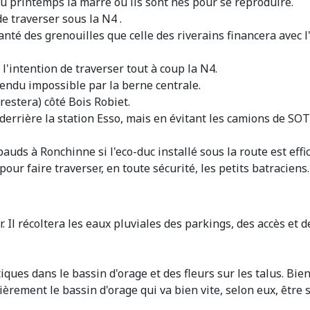
au printemps la marre où ils sont nés pour se reproduire.
 traverser sous la N4 .
 des grenouilles que celle des riverains financera avec l'arg
 l'intention de traverser tout à coup la N4.
 rendu impossible par la berne centrale.
 restera) côté Bois Robiet.
 derrière la station Esso, mais en évitant les camions de SO
uds à Ronchinne si l'eco-duc installé sous la route est effic
pour faire traverser, en toute sécurité, les petits batracien
Il récoltera les eaux pluviales des parkings, des accès et de
iques dans le bassin d'orage et des fleurs sur les talus. Bien
èrement le bassin d'orage qui va bien vite, selon eux, être 