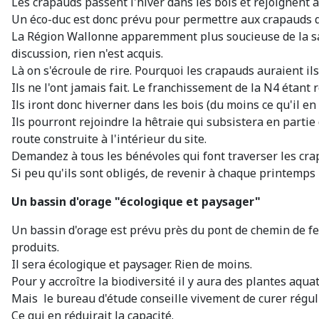
Les crapauds passent l'hiver dans les bois et rejoignent 
Un éco-duc est donc prévu pour permettre aux crapauds de
La Région Wallonne apparemment plus soucieuse de la santé
discussion, rien n'est acquis.
Là on s'écroule de rire. Pourquoi les crapauds auraient ils
Ils ne l'ont jamais fait. Le franchissement de la N4 étant
Ils iront donc hiverner dans les bois (du moins ce qu'il en
Ils pourront rejoindre la hêtraie qui subsistera en partie
route construite à l'intérieur du site.
Demandez à tous les bénévoles qui font traverser les crapa
Si peu qu'ils sont obligés, de revenir à chaque printemps 
Un bassin d'orage "écologique et paysager"
Un bassin d'orage est prévu près du pont de chemin de fer. 
produits.
Il sera écologique et paysager. Rien de moins.
Pour y accroître la biodiversité il y aura des plantes aquat
Mais le bureau d'étude conseille vivement de curer réguli
Ce qui en réduirait la capacité.