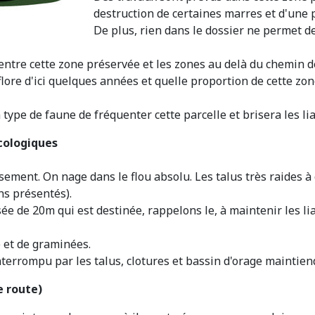
destruction de certaines marres et d'une pa
De plus, rien dans le dossier ne permet de
ntre cette zone préservée et les zones au delà du chemin de
flore d'ici quelques années et quelle proportion de cette zo
 type de faune de fréquenter cette parcelle et brisera les li
écologiques
ement. On nage dans le flou absolu. Les talus très raides à
ns présentés).
ée de 20m qui est destinée, rappelons le, à maintenir les li
) et de graminées.
rrompu par les talus, clotures et bassin d'orage maintiendr
e route)