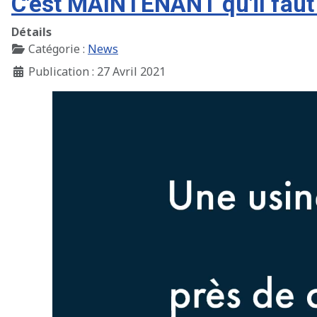
C'est MAINTENANT qu'il faut
Détails
Catégorie :
News
Publication : 27 Avril 2021