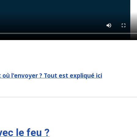
ù l'envoyer ? Tout est expliqué ici
ec le feu ?